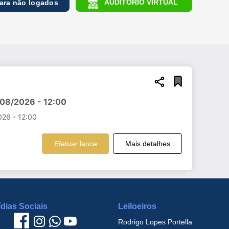
AUDITÓRIO VIRTUAL
para não logados
e exibição:
Ordenar por:
/08/2026 - 12:00
026 - 12:00
Efetuar lance
Mais detalhes
dias Sociais
Leiloeiros
Rodrigo Lopes Portella