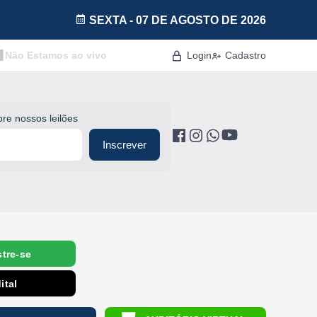
SEXTA - 07 DE AGOSTO DE 2026
Categoria
Não Estamos ao vivo
Login
Cadastro
Imóveis
Terrenos
re nossos leilões
Acessórios para Veículos
Inscrever
Máquinas
tre-se
ital