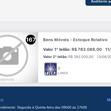
Auditorio 
167
Bens Móveis - Estoque Rotativo
Imprimir
Forma d
Valor 1º leilão:
R$ 783.088,00
11
Valor 2º leilão:
R$ 392.000,00
13/08/2
0
LANCE
co
Mí
endimento: Segunda à Quinta-feira das 09h00 às 17h00